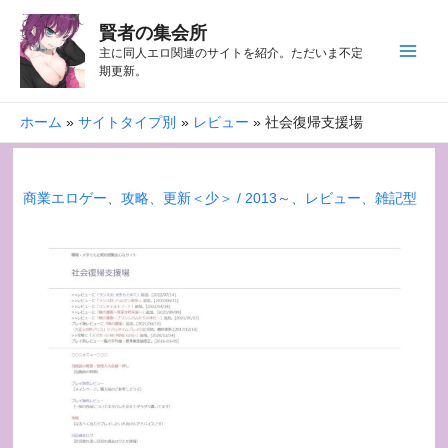
賢者の集会所
主に同人エロ関連のサイトを紹介。ただいま不定
期更新。
ホーム
サイトタイプ別
レビュー
社会復帰支援場
商業エロゲー
、
攻略
、
更新＜少＞
/
2013～
、
レビュー
、
雑記型