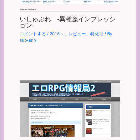
いしゅぷれ -異種姦インプレッシ
ョン-
コメントする
/
2016～
、
レビュー
、
特化型
/ By
sub-ann