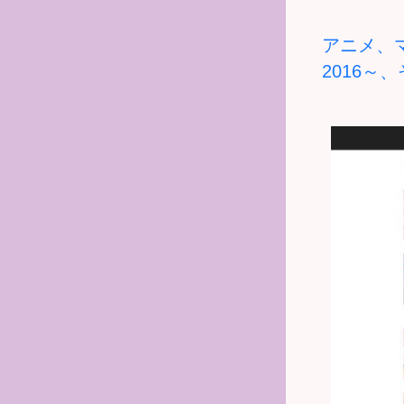
アニメ
、
2016～
、