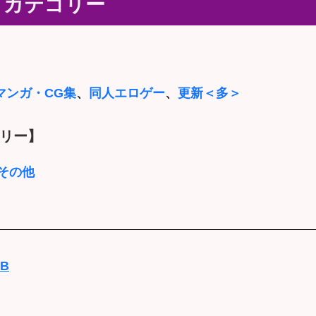
／カテゴリー
マンガ・CG集
、
同人エロゲー
、
更新＜多＞
リー】
その他
DB