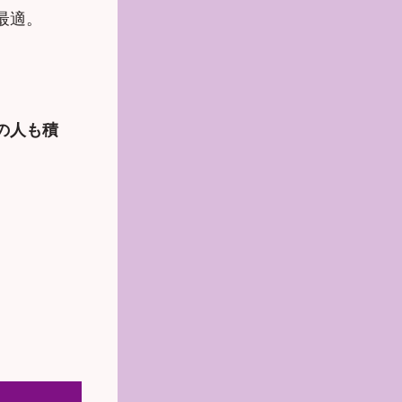
最適。
の人も積