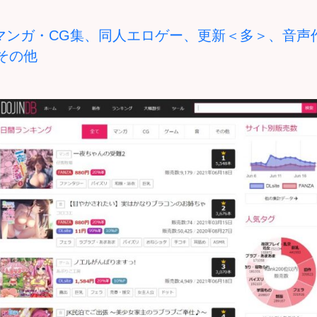
マンガ・CG集
、
同人エロゲー
、
更新＜多＞
、
音声
その他