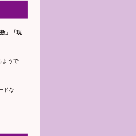
売数」「現
るようで
ードな